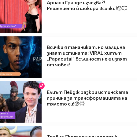
Ариана Гранде изчезва?!
Решението ѝ шокира всички!😯💥
Всички я тананикат, но малцина
знаят истината: VIRAL хитът
„Papaoutai“ всъщност не е изпят
от човек!
Елиът Пейдж разкри истинската
причина за трансформацията на
тялото си!😯💥
Травис Скот получи подарък