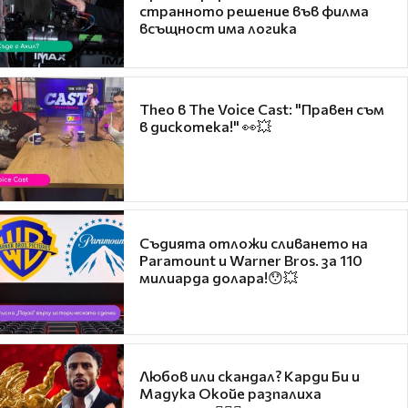
странното решение във филма
всъщност има логика
Theo в The Voice Cast: "Правен съм
в дискотека!" 👀💥
Съдията отложи сливането на
Paramount и Warner Bros. за 110
милиарда долара!😯💥
Любов или скандал? Карди Би и
Мадука Окойе разпалиха