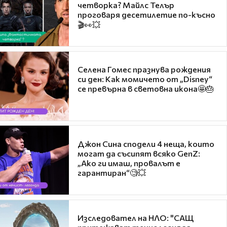
четворка? Майлс Телър
проговаря десетилетие по-късно
🎬👀💥
Селена Гомес празнува рождения
си ден: Как момичето от „Disney“
се превърна в световна икона🤩🎂
Джон Сина сподели 4 неща, които
могат да съсипят всяко GenZ:
„Ако ги имаш, провалът е
гарантиран“🧐💥
Изследовател на НЛО: "САЩ