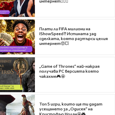
интернет❤️‍🔥🔥
Плати ли FIFA милиони на
IShowSpeed?! Истината зад
сделката, която разтърси целия
интернет🤑💥
„Game of Thrones“ най-накрая
получава PC версията която
чакахме🎮🤩
Топ 5 игри, които ще ти дадат
усещането за „Одисея“ на
Кристофър Нолан🤩🎮