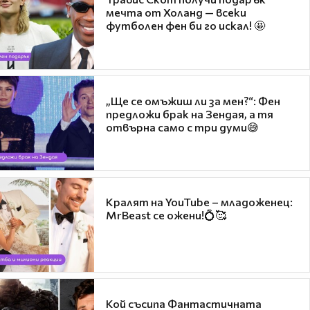
мечта от Холанд — всеки
футболен фен би го искал! 🤩
„Ще се омъжиш ли за мен?“: Фен
предложи брак на Зендая, а тя
отвърна само с три думи😅
Кралят на YouTube – младоженец:
MrBeast се ожени!💍🥰
Кой съсипа Фантастичната