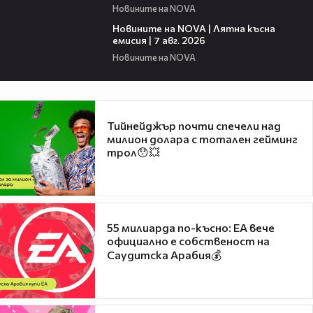
Новините на NOVA
21:18
Новините на NOVA | Лятна късна
емисия | 7 авг. 2026
Новините на NOVA
Тийнейджър почти спечели над
милион долара с тотален гейминг
трол😯💥
55 милиарда по-късно: EA вече
официално е собственост на
Саудитска Арабия💰