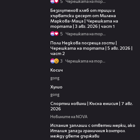
5
Черешката на тортата
16:02
Безглутенов хляб от трици и
хърватски десерт от Милена
Маркова-Маца | Черешката на
тортата | 3 авг. 2026 | част 1
5
Черешката на тортата
13:03
Поли Недкова посреща гости |
Черешката на тортата | 5 авг. 2026 |
част 2
3
Черешката на тортата
10:17
Косич
gong
09:40
Хулио
gong
03:46
Спортни новини | Късна емисия | 7 авг.
2026
Новините на NOVA
00:51
Испания заплаши с ответни мерки, ако
Италия запази граничния контрол
между двете държави