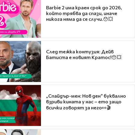
Barbie 2 има краен срок до 2026,
който трябва да спази, иначе
никога няма да се случи.😯💥
След тежка контузия: Дейв
Батиста е новият Кратос!😯💥
„Спайдър-мен: Нов ден“ буквално
взриви кината у нас – ето защо
всички говорят за него👀🎬