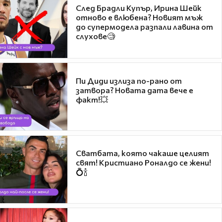
След Брадли Купър, Ирина Шейк
отново е влюбена? Новият мъж
до супермодела разпали лавина от
слухове🧐
Пи Диди излиза по-рано от
затвора? Новата дата вече е
факт!💥
Сватбата, която чакаше целият
свят! Кристиано Роналдо се жени!
💍🍾