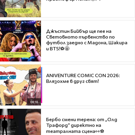
Джъстин Бийбър ще пее на
Световното първенство по
футбол заедно с Мадона, Шакира
и BTS!⚽🤩
ANIVENTURE COMIC CON 2026:
Влязохме в друг свят!
08:16
Бербо смени терена: от „Олд
Трафорд“ директно на
театралната сцена👀⚽