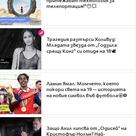
притежават технология за
телепортация!"😯💥
Трагедия разтърси Холивуд:
Младата звезда от „Годзила
срещу Конг“ си отиде на 18🕊️
Ламин Ямал: Момчето, което
покори света на 19 — историята
на новия символ във футбола🤩⚽
Защо Ахил липсва от „Одисей“ на
Кристофър Нолън? Най-