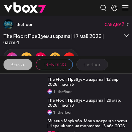
Member of
👾
thefloor
СЛЕДВАЙ
7
Това съдържание не е достъпно.
The Floor: Превземи играта | 17 май 2026 |
част 4
Всички
TRENDING
thefloor
20:24
The Floor: Превземи играта | 12 апр.
2026 | част 5
1
thefloor
09:35
The Floor: Превземи играта | 29 мар.
2026 | част 3
1
thefloor
20:17
Милена Маркова-Маца посреща гости
| Черешката на тортата | 3 авг. 2026