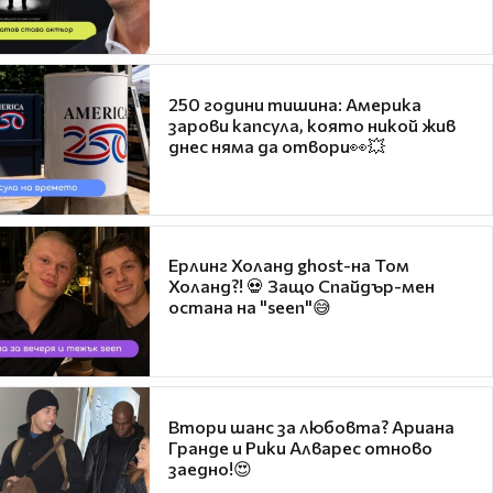
250 години тишина: Америка
зарови капсула, която никой жив
днес няма да отвори👀💥
Ерлинг Холанд ghost-на Том
Холанд?! 💀 Защо Спайдър-мен
остана на "seen"😅
Втори шанс за любовта? Ариана
Гранде и Рики Алварес отново
заедно!😍