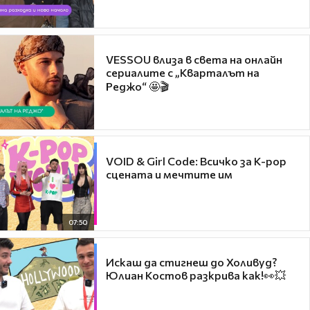
VESSOU влиза в света на онлайн
сериалите с „Кварталът на
Реджо“ 🤩🎬
VOID & Girl Code: Всичко за K-pop
сцената и мечтите им
07:50
Искаш да стигнеш до Холивуд?
Юлиан Костов разкрива как!👀💥