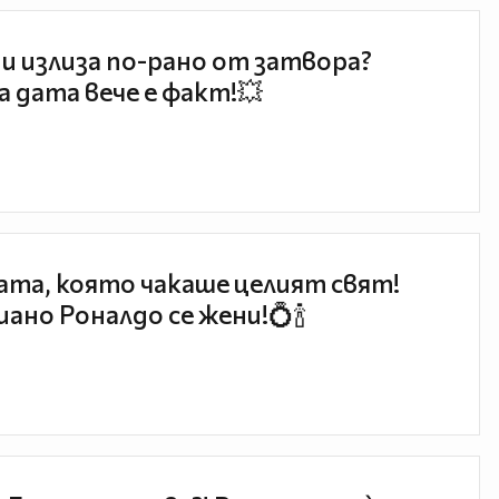
и излиза по-рано от затвора?
 дата вече е факт!💥
та, която чакаше целият свят!
ано Роналдо се жени!💍🍾