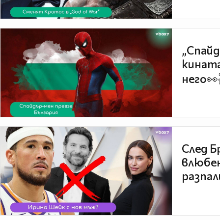
„Спайд
кината
него👀
След Б
влюбен
разпал