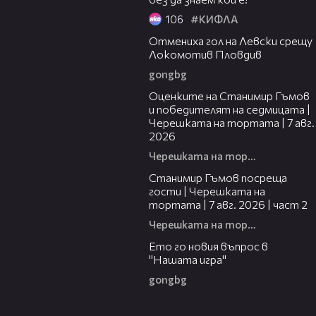
106
#КИФЛА
00:58
Отмениха гол на Левски срещу
Локомотив Пловдив
gongbg
02:15
Оценките на Станимир Гъмов
и победителят на седмицата |
Черешката на тортата | 7 авг.
2026
Черешката на тортата
12:30
Станимир Гъмов посреща
гости | Черешката на
тортата | 7 авг. 2026 | част 2
Черешката на тортата
00:31
Ето го новия въпрос в
"Нашата игра"
gongbg