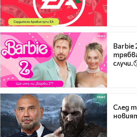
Barbie
трябва
случи.
След т
новият