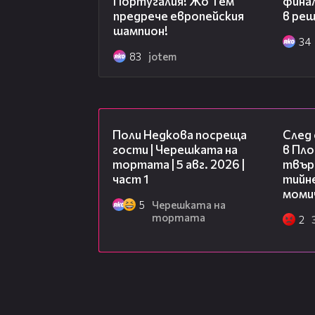
Португалия! Жо Тем
финал
предрече европейския
в ре
шампион!
34
83
jotem
19:25
Поли Недкова посреща
След
гости | Черешката на
в Пло
тортата | 5 авг. 2026 |
твърд
част 1
тийне
моми
5
Черешката на
тортата
2