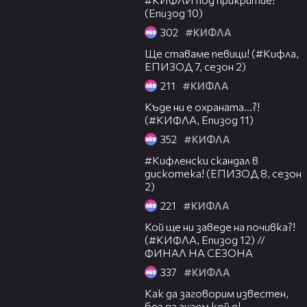
(Епизод 10)
302
#КИФЛА
05:58
Ще ставаме певици! (#Кифла,
ЕПИЗОД 7, сезон 2)
211
#КИФЛА
05:30
Къде ни е охраната...?!
(#КИФЛА, Епизод 11)
352
#КИФЛА
04:44
#Кифленски скандал в
дискотека! (ЕПИЗОД 8, сезон
2)
221
#КИФЛА
05:59
Кой ще ни заведе на почивка?!
(#КИФЛА, Епизод 12) //
ФИНАЛ НА СЕЗОНА
337
#КИФЛА
01:53
Как да заговорим известен,
без да знаем кой е!