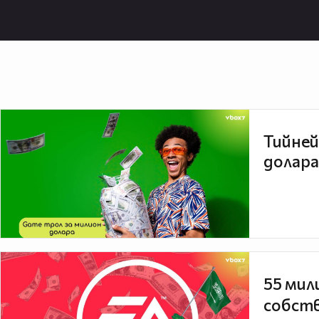
Тийней
долара
55 мил
собств