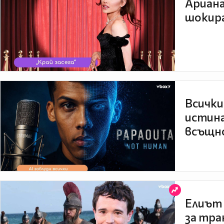
Ариана
шокира
Всички
истина
всъщно
Елиът 
за тра