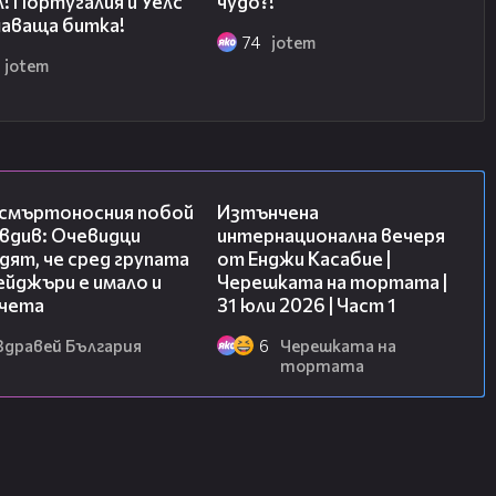
! Португалия и Уелс
чудо?!
шаваща битка!
74
jotem
jotem
09:32
18:07
 смъртоносния побой
Изтънчена
вдив: Очевидци
интернационална вечеря
ят, че сред групата
от Енджи Касабие |
йджъри е имало и
Черешката на тортата |
чета
31 юли 2026 | Част 1
Здравей България
6
Черешката на
тортата