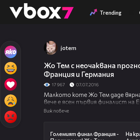
Member of
👾
Trending
jotem
Жо Тем с неочаквана прогн
Франция и Германия
17 967
07.07.2016
Малкото коте Жо Тем даде вярна
вече е ясен първия финалист на Е
Кой ще е победител тази вечер
Виж повече
и Германия, вижте във видеото! 
01:21
Големият финал Франция -
На кр