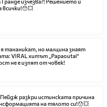
 Гранде изчезва?! Решението ѝ
 всички!😯💥
 я тананикат, но малцина знаят
та: VIRAL хитът „Papaoutai“
ст не е изпят от човек!
Пейдж разкри истинската причина
нсформацията на тялото си!😯💥