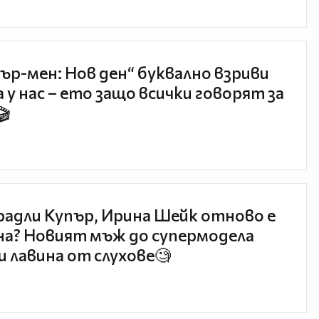
ър-мен: Нов ден“ буквално взриви
 у нас – ето защо всички говорят за
🎬
радли Купър, Ирина Шейк отново е
а? Новият мъж до супермодела
и лавина от слухове🧐