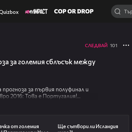
Quizbox
СЛЕДВАЙ
101
оза за големия сблъсък между
 прогноза за първия полуфинал и
вро 2016: Това е Португалия!
 в двубоя между титаните Франция
Жо Тем ти си!
00:56
00:55
ачка от големия
Ще сътвори ли Исландия