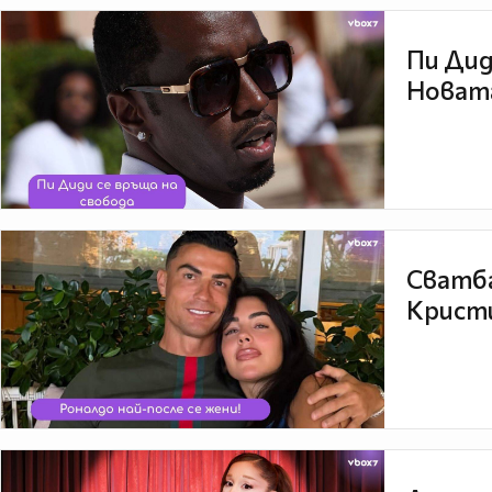
Пи Дид
Новата
Сватба
Кристи