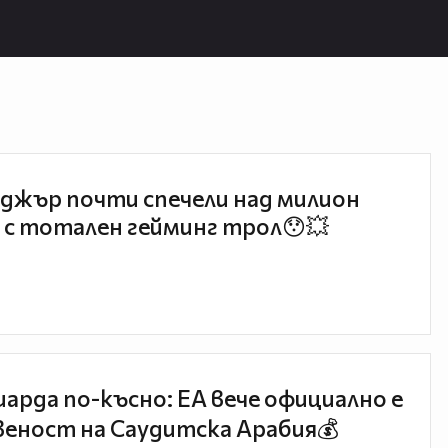
джър почти спечели над милион
 с тотален гейминг трол😯💥
иарда по-късно: EA вече официално е
еност на Саудитска Арабия💰