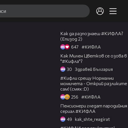
05:27
Как да разпознаеш #КИФЛА?
(Епизод 2)
647
#КИФЛА
08:23
Как Милен Цветков се озова в
"#Кифла"?
30
Здравей България
03:26
#Кифли срещу Нормални
момичета - Открий разликите
сам! (смях :D)
256
#КИФЛА
03:19
Пенсионери гледат пародийния
сериал #КИФЛА
49
kak_shte_reagirat
05:45
#КИФЛИ под прикритие!