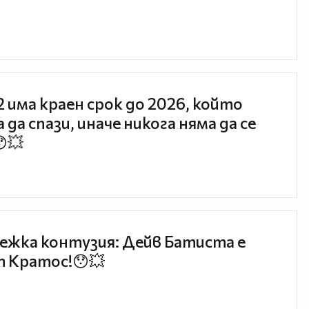
 2 има краен срок до 2026, който
 да спази, иначе никога няма да се
😯💥
ежка контузия: Дейв Батиста е
 Кратос!😯💥