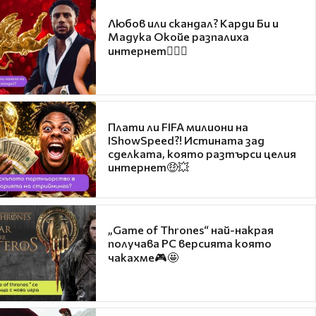
Любов или скандал? Карди Би и
Мадука Окойе разпалиха
интернет❤️‍🔥🔥
Плати ли FIFA милиони на
IShowSpeed?! Истината зад
сделката, която разтърси целия
интернет🤑💥
„Game of Thrones“ най-накрая
получава PC версията която
чакахме🎮🤩