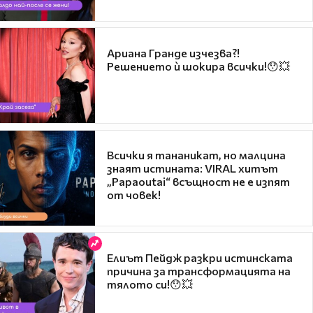
Ариана Гранде изчезва?!
Решението ѝ шокира всички!😯💥
Всички я тананикат, но малцина
знаят истината: VIRAL хитът
„Papaoutai“ всъщност не е изпят
от човек!
Елиът Пейдж разкри истинската
причина за трансформацията на
тялото си!😯💥