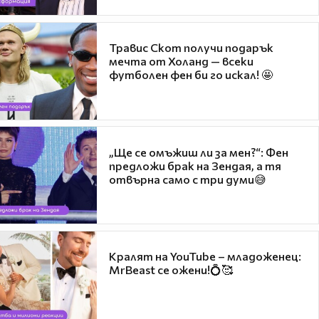
Травис Скот получи подарък
мечта от Холанд — всеки
футболен фен би го искал! 🤩
„Ще се омъжиш ли за мен?“: Фен
предложи брак на Зендая, а тя
отвърна само с три думи😅
Кралят на YouTube – младоженец:
MrBeast се ожени!💍🥰