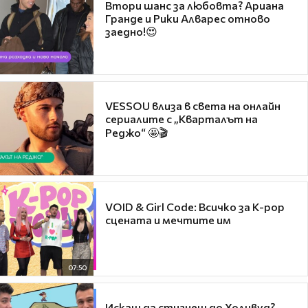
Втори шанс за любовта? Ариана
Гранде и Рики Алварес отново
заедно!😍
VESSOU влиза в света на онлайн
сериалите с „Кварталът на
Реджо“ 🤩🎬
VOID & Girl Code: Всичко за K-pop
сцената и мечтите им
07:50
Искаш да стигнеш до Холивуд?