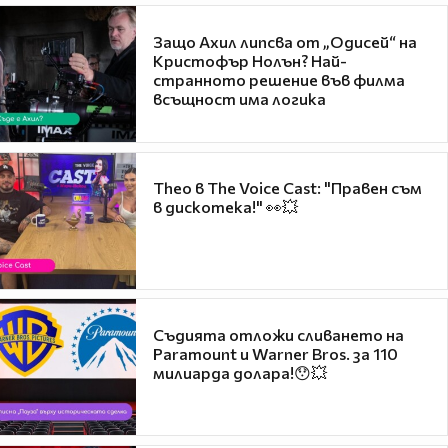
Защо Ахил липсва от „Одисей“ на
Кристофър Нолън? Най-
странното решение във филма
всъщност има логика
Theo в The Voice Cast: "Правен съм
в дискотека!" 👀💥
Съдията отложи сливането на
Paramount и Warner Bros. за 110
милиарда долара!😯💥