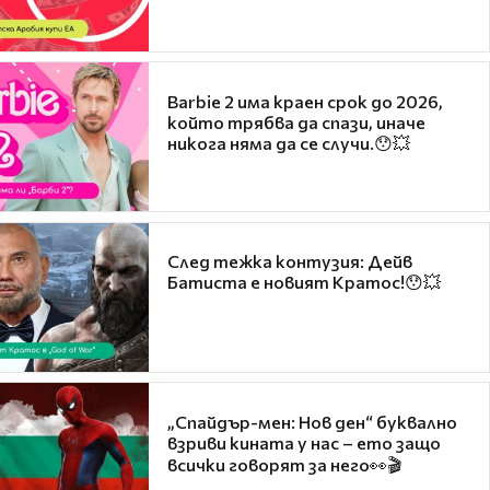
Barbie 2 има краен срок до 2026,
който трябва да спази, иначе
никога няма да се случи.😯💥
След тежка контузия: Дейв
Батиста е новият Кратос!😯💥
„Спайдър-мен: Нов ден“ буквално
взриви кината у нас – ето защо
всички говорят за него👀🎬