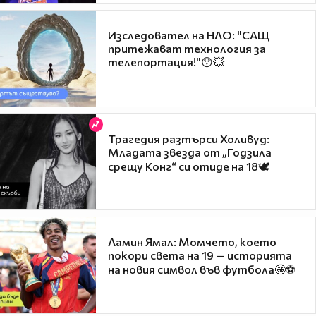
Изследовател на НЛО: "САЩ
притежават технология за
телепортация!"😯💥
Трагедия разтърси Холивуд:
Младата звезда от „Годзила
срещу Конг“ си отиде на 18🕊️
Ламин Ямал: Момчето, което
покори света на 19 — историята
на новия символ във футбола🤩⚽