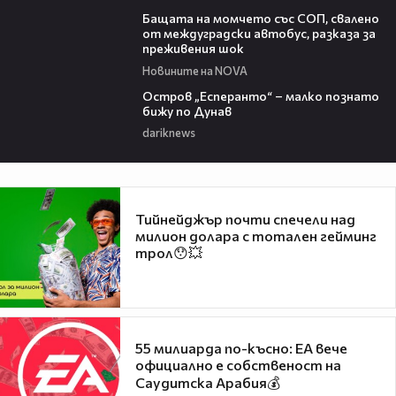
00:30
Бащата на момчето със СОП, свалено
от междуградски автобус, разказа за
преживения шок
Новините на NOVA
00:04
Остров „Есперанто“ – малко познато
бижу по Дунав
dariknews
Тийнейджър почти спечели над
милион долара с тотален гейминг
трол😯💥
55 милиарда по-късно: EA вече
официално е собственост на
Саудитска Арабия💰