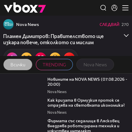
Member of
👾
Nova News
СЛЕДВАЙ
270
Пламен Димитров: Правителството ще
изкара повече, отколкото си мислим
Всички
TRENDING
Nova News
22:56
Новините на NOVA NEWS (07.08.2026 -
20:00)
Nova News
14:07
Как кризата в Ормузкия проток се
отразява на световната икономика?
Nova News
00:06
Фирмата със седалище в Лясковец
внедрява роботизирана техника и
изкуствен интелект