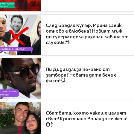
След Брадли Купър, Ирина Шейк
отново е влюбена? Новият мъж
до супермодела разпали лавина от
слухове🧐
Пи Диди излиза по-рано от
затвора? Новата дата вече е
факт!💥
Сватбата, която чакаше целият
свят! Кристиано Роналдо се жени!
💍🍾