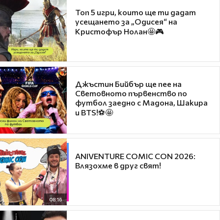
Топ 5 игри, които ще ти дадат
усещането за „Одисея“ на
Кристофър Нолан🤩🎮
Джъстин Бийбър ще пее на
Световното първенство по
футбол заедно с Мадона, Шакира
и BTS!⚽🤩
ANIVENTURE COMIC CON 2026:
Влязохме в друг свят!
08:16