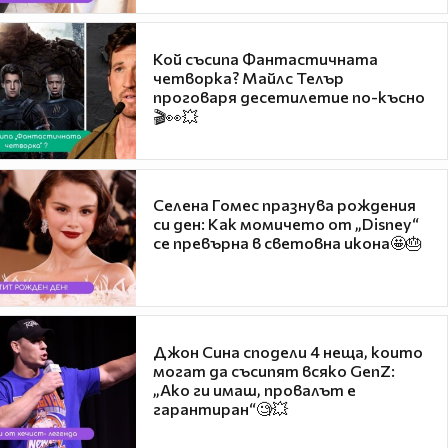
Кой съсипа Фантастичната
четворка? Майлс Телър
проговаря десетилетие по-късно
🎬👀💥
Селена Гомес празнува рождения
си ден: Как момичето от „Disney“
се превърна в световна икона🤩🎂
Джон Сина сподели 4 неща, които
могат да съсипят всяко GenZ:
„Ако ги имаш, провалът е
гарантиран“🧐💥