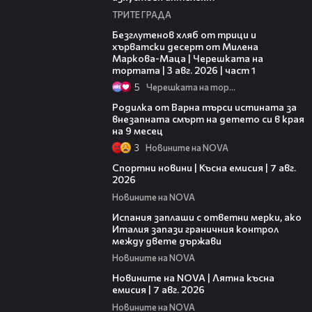
ТРИТЕ ГРАДА
16:02
Безглутенов хляб от трици и
хърватски десерт от Милена
Маркова-Маца | Черешката на
тортата | 3 авг. 2026 | част 1
5
Черешката на тортата
03:09
Родилка от Варна търси истината за
внезапната смърт на детето си в края
на 9 месец
3
Новините на NOVA
03:46
Спортни новини | Късна емисия | 7 авг.
2026
Новините на NOVA
00:51
Испания заплаши с ответни мерки, ако
Италия запази граничния контрол
между двете държави
Новините на NOVA
21:18
Новините на NOVA | Лятна късна
емисия | 7 авг. 2026
Новините на NOVA