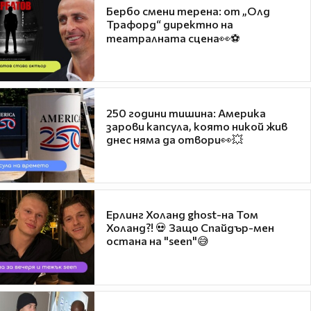
Бербо смени терена: от „Олд
Трафорд“ директно на
театралната сцена👀⚽
250 години тишина: Америка
зарови капсула, която никой жив
днес няма да отвори👀💥
Ерлинг Холанд ghost-на Том
Холанд?! 💀 Защо Спайдър-мен
остана на "seen"😅